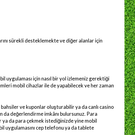
rını sürekli desteklemekte ve diğer alanlar için
 uygulaması için nasıl bir yol izlemeniz gerektiği
mleri mobil cihazlar ile de yapabilecek ve her zaman
 bahsiler ve kuponlar oluşturabilir ya da canlı casino
dan da değerlendirme imkânı bulursunuz. Para
ir ya da para çekmek istediğinizde yine mobil
il uygulamasını cep telefonu ya da tablete