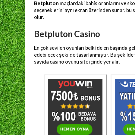
Betpluton
maçlardaki bahis oranlarını ve skor
seçeneklerini aynı ekran üzerinden sunar. bu s
olur.
Betpluton Casino
En çok sevilen oyunları belki de en başında g
edebilecek şekilde tasarlanmıştır. Bu şekilde
sayıda casino oyunu site içinde yer alır.