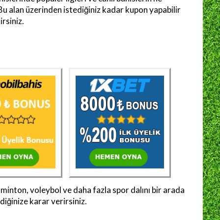
Bu alan üzerinden istediğiniz kadar kupon yapabilir
rsiniz.
adminton, voleybol ve daha fazla spor dalını bir arada
iğinize karar verirsiniz.