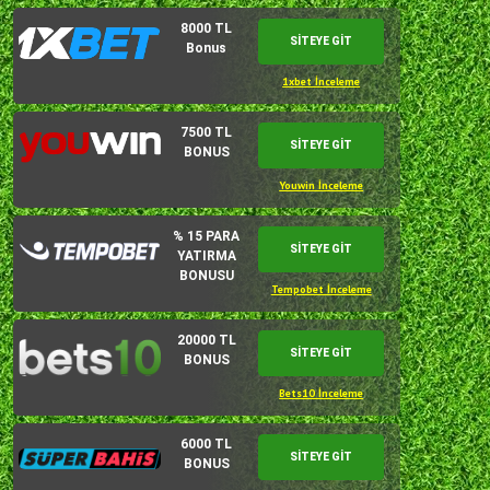
8000 TL
SİTEYE GİT
Bonus
1xbet İnceleme
7500 TL
SİTEYE GİT
BONUS
Youwin İnceleme
% 15 PARA
SİTEYE GİT
YATIRMA
BONUSU
Tempobet İnceleme
20000 TL
SİTEYE GİT
BONUS
Bets10 İnceleme
6000 TL
SİTEYE GİT
BONUS