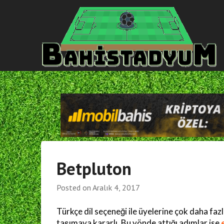
Betpluton
Posted on
Aralık 4, 2017
Türkçe dil seçeneği ile üyelerine çok daha fa
taşımaya kararlı. Bu yönde attığı adımlar ise