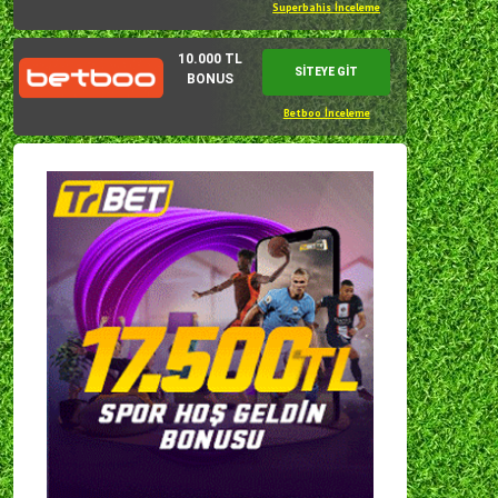
Superbahis İnceleme
10.000 TL
SİTEYE GİT
BONUS
Betboo İnceleme