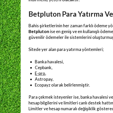
Betpluton Para Yatırma V
Bahis şirketlerinin her zaman farklı ödeme y
Betpluton
ise en geniş ve en kullanışlı ödemel
güvenilir ödemeler ile sistemlerini oluşturmu
Sitede yer alan para yatırma yöntemleri;
Banka havalesi,
Cepbank,
E-pro
,
Astropay,
Ecopayz olarak belirlenmiştir.
Para çekmek isteyenler ise, banka havalesi ve 
hesap bilgilerini ve limitleri canlı destek h
Limitler ve hesap numaralı değişiklik gösterece