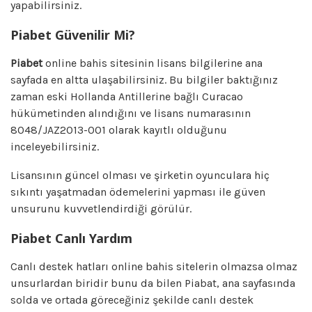
yapabilirsiniz.
Piabet Güvenilir Mi?
Piabet
online bahis sitesinin lisans bilgilerine ana
sayfada en altta ulaşabilirsiniz. Bu bilgiler baktığınız
zaman eski Hollanda Antillerine bağlı Curacao
hükümetinden alındığını ve lisans numarasının
8048/JAZ2013-001 olarak kayıtlı olduğunu
inceleyebilirsiniz.
Lisansının güncel olması ve şirketin oyunculara hiç
sıkıntı yaşatmadan ödemelerini yapması ile güven
unsurunu kuvvetlendirdiği görülür.
Piabet Canlı Yardım
Canlı destek hatları online bahis sitelerin olmazsa olmaz
unsurlardan biridir bunu da bilen Piabat, ana sayfasında
solda ve ortada göreceğiniz şekilde canlı destek