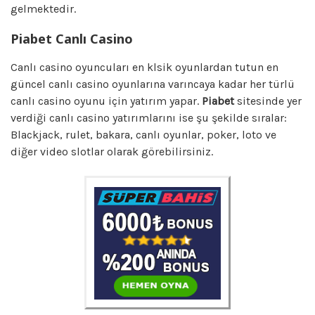
gelmektedir.
Piabet Canlı Casino
Canlı casino oyuncuları en klsik oyunlardan tutun en
güncel canlı casino oyunlarına varıncaya kadar her türlü
canlı casino oyunu için yatırım yapar.
Piabet
sitesinde yer
verdiği canlı casino yatırımlarını ise şu şekilde sıralar:
Blackjack, rulet, bakara, canlı oyunlar, poker, loto ve
diğer video slotlar olarak görebilirsiniz.