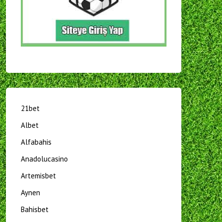
21bet
Albet
Alfabahis
Anadolucasino
Artemisbet
Aynen
Bahisbet