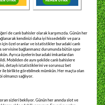
iğeri de canlı bahisler olarak karşımızda. Günün her
ğlanarak kendinizi daha iyi hissedebilir ve para
 için özel oranlar ve istatistikler buradaki canlı
his servisine bağlanmanız durumunda bütün spor
mkün. Ayrıca üyelerin buradaki imkanlardan
ildi. Mobilden de aynı şekilde canlı bahislere
, detaylı istatistiklerini ve sorunsuz bet
r ile birlikte görebilmek mümkün. Her maçta olan
bi olmanızı sağlıyor.
ran sizleri bekliyor. Günün her anında slot ve