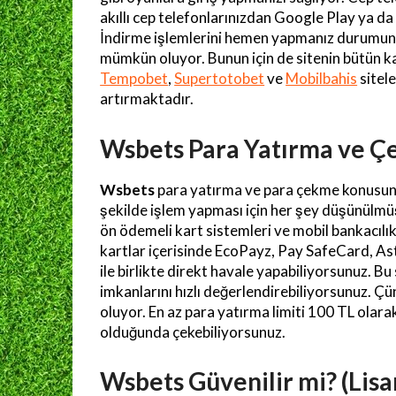
akıllı cep telefonlarınızdan Google Play ya d
İndirme işlemlerini hemen yapmanız durumun
mümkün oluyor. Bunun için de sitenin bütün ka
Tempobet
,
Supertotobet
ve
Mobilbahis
sitele
artırmaktadır.
Wsbets Para Yatırma ve 
Wsbets
para yatırma ve para çekme konusunda ü
şekilde işlem yapması için her şey düşünülmü
ön ödemeli kart sistemleri ve mobil bankacılık
kartlar içerisinde EcoPayz, Pay SafeCard, As
ile birlikte direkt havale yapabiliyorsunuz. Bu
imkanlarını hızlı değerlendirebiliyorsunuz. 
oluyor. En az para yatırma limiti 100 TL olarak
olduğunda çekebiliyorsunuz.
Wsbets Güvenilir mi? (Lisan