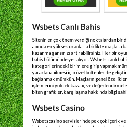
Wsbets Canlı Bahis
Sitenin en çok önem verdiği noktalardan bir d
anında en yüksek oranlarla birlikte maçlara ba
kazanma şansınızı artırabilirsiniz. Her bir oyun
bahis bölümünde yer alıyor. Wsbets canlı ba
kategorilerindeki birimlere giriş yapmak mü
yararlanabilmesi için özel bültenler de geliştir
bağlanmak mümkün. Maçların genel özelliklerini
işlemlerini yüksek kazanç ve değerlendirmele
biten grafikler, karşılaşma hakkında bilgi sahi
Wsbets Casino
Wsbetscasino servislerinde pek çok içerik ve o