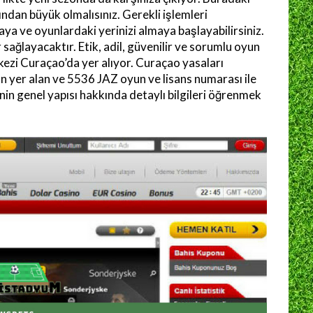
ndan büyük olmalısınız. Gerekli işlemleri
 ve oyunlardaki yerinizi almaya başlayabilirsiniz.
 sağlayacaktır. Etik, adil, güvenilir ve sorumlu oyun
kezi Curaçao’da yer alıyor. Curaçao yasaları
 yer alan ve 5536 JAZ oyun ve lisans numarası ile
inin genel yapısı hakkında detaylı bilgileri öğrenmek