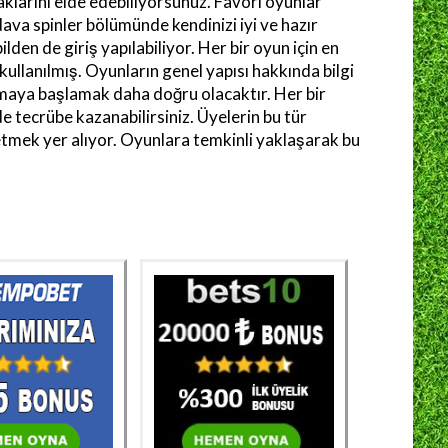
klarını elde edebiliyorsunuz. Favori oyunlar
dava spinler bölümünde kendinizi iyi ve hazır
den de giriş yapılabiliyor. Her bir oyun için en
kullanılmış. Oyunların genel yapısı hakkında bilgi
nmaya başlamak daha doğru olacaktır. Her bir
 tecrübe kazanabilirsiniz. Üyelerin bu tür
etmek yer alıyor. Oyunlara temkinli yaklaşarak bu