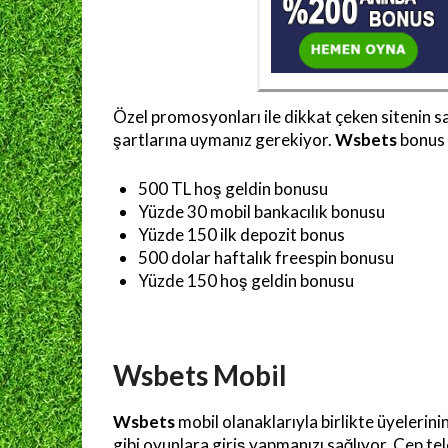
Özel promosyonları ile dikkat çeken sitenin s
şartlarına uymanız gerekiyor.
Wsbets
bonus 
500 TL hoş geldin bonusu
Yüzde 30 mobil bankacılık bonusu
Yüzde 150 ilk depozit bonus
500 dolar haftalık freespin bonusu
Yüzde 150 hoş geldin bonusu
Wsbets Mobil
Wsbets
mobil olanaklarıyla birlikte üyelerin
gibi oyunlara giriş yapmanızı sağlıyor. Cep tel